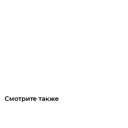
Линейный модуль YR-EGHS120F-BL-5-600
Уточните наличие
Цена по запросу
Под заказ
Смотрите также