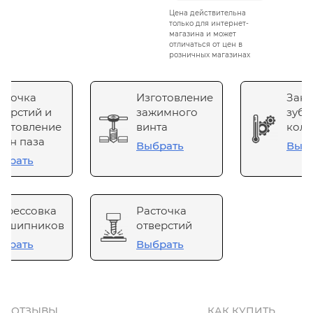
Цена действительна
только для интернет-
магазина и может
отличаться от цен в
розничных магазинах
сточка
Изготовление
Зака
верстий и
зажимного
зубч
готовление
винта
коле
он паза
Выбрать
Выб
брать
прессовка
Расточка
одшипников
отверстий
брать
Выбрать
ОТЗЫВЫ
КАК КУПИТЬ