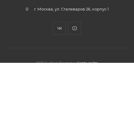
г. Москва, ул. Сталеваров 26, корпус 1
2026 © «Мир Привода»
Карта сайта
олжая использовать данный сайт,
тношении обработки персональных
обработки файлов cookies.