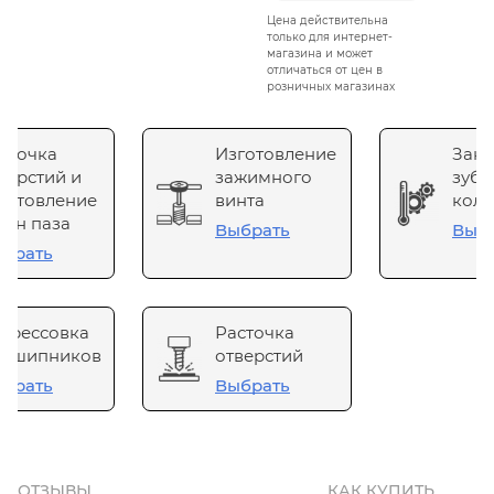
Цена действительна
только для интернет-
магазина и может
отличаться от цен в
розничных магазинах
сточка
Изготовление
Зака
верстий и
зажимного
зубч
готовление
винта
коле
он паза
Выбрать
Выб
брать
прессовка
Расточка
одшипников
отверстий
брать
Выбрать
ОТЗЫВЫ
КАК КУПИТЬ