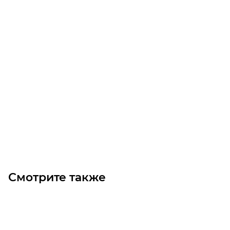
8SPB-236 ТВ3535 Шкив
Уточните наличие
17 000
₽
/шт
В корзину
Смотрите также