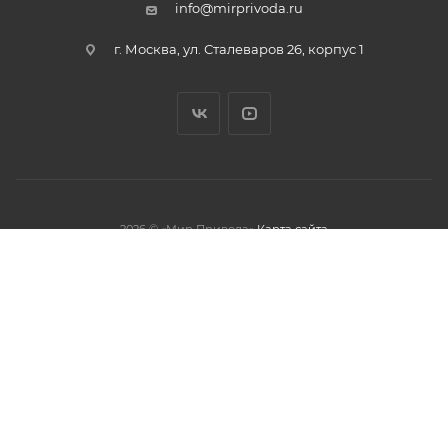
info@mirprivoda.ru
г. Москва, ул. Сталеваров 26, корпус 1
2026 © «Мир Привода»
Карта сайта
олжая использовать данный сайт,
тношении обработки персональных
обработки файлов cookies.