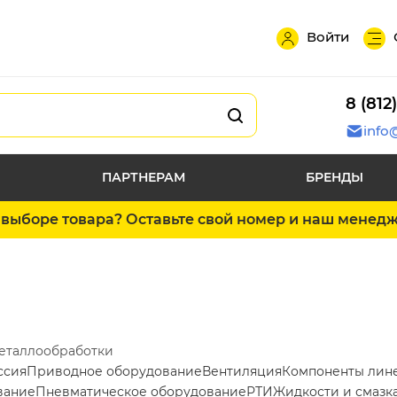
Войти
8 (812
info
ПАРТНЕРАМ
БРЕНДЫ
выборе товара? Оставьте свой номер и наш менед
металлообработки
ссия
Приводное оборудование
Вентиляция
Компоненты лин
вание
Пневматическое оборудование
РТИ
Жидкости и смазк