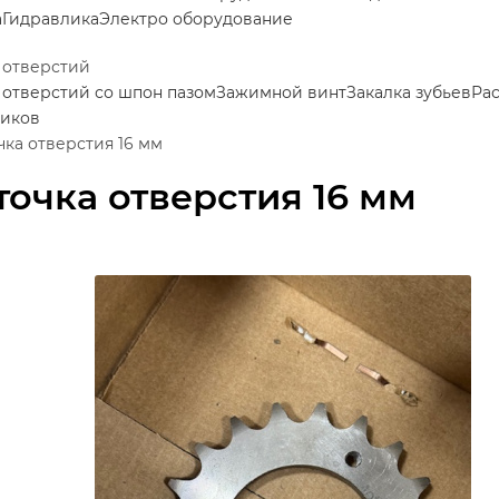
а
Гидравлика
Электро оборудование
 отверстий
 отверстий со шпон пазом
Зажимной винт
Закалка зубьев
Ра
иков
чка отверстия 16 мм
точка отверстия 16 мм