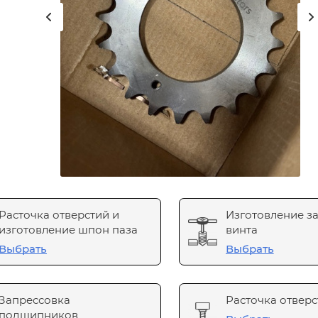
Расточка отверстий и
Изготовление з
изготовление шпон паза
винта
Выбрать
Выбрать
Запрессовка
Расточка отверс
подшипников