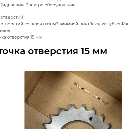
а
Гидравлика
Электро оборудование
 отверстий
 отверстий со шпон пазом
Зажимной винт
Закалка зубьев
Ра
иков
чка отверстия 15 мм
точка отверстия 15 мм