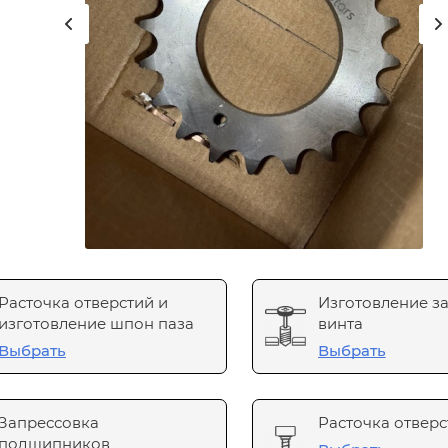
Расточка отверстий и
Изготовление з
изготовление шпон паза
винта
Выбрать
Выбрать
Запрессовка
Расточка отверс
подшипников