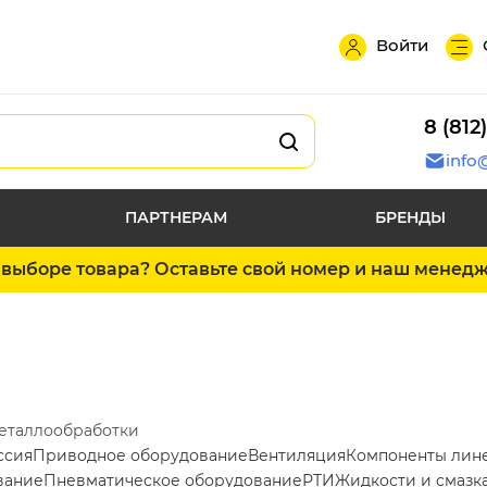
Войти
8 (812
info
ПАРТНЕРАМ
БРЕНДЫ
выборе товара? Оставьте свой номер и наш менед
металлообработки
ссия
Приводное оборудование
Вентиляция
Компоненты лин
вание
Пневматическое оборудование
РТИ
Жидкости и смазк