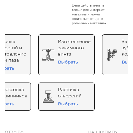
Цена действительна
только для интернет-
магазина и может
отличаться от цен в
розничных магазинах
сточка
Изготовление
Зака
верстий и
зажимного
зубч
готовление
винта
коле
он паза
Выбрать
Выб
брать
прессовка
Расточка
одшипников
отверстий
брать
Выбрать
ОТЗЫВЫ
КАК КУПИТЬ