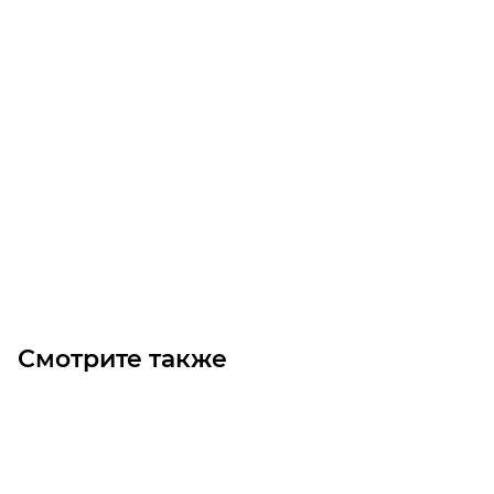
Электродвигатель BM 132MA 2 B5 (5,5/3000)
Мало
Цена по запросу
Под заказ
Смотрите также