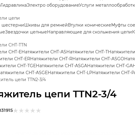
а
Гидравлика
Электро оборудование
Услуги металлообработ
ели цепи
е шестерни
Шкивы для ремней
Втулки конические
Муфты со
ые
Звездочки цепные
Направляющие для скольжения цепи
К
ели CHT-TTN
ели CHT-E
Натяжители CHT-AS
Натяжители CHT-T
Натяжители
ители CHT-ER
Натяжители CHT-R
Натяжители CHT-ASGO
Натя
жители CHT-TGE
Натяжители CHT-ASGA
Натяжители CHT-GA
атяжители CHT-ASGE
Натяжители CHT-LP
Натяжители CHT-P
итель цепи TTN2-3/4
яжитель цепи TTN2-3/4
031915