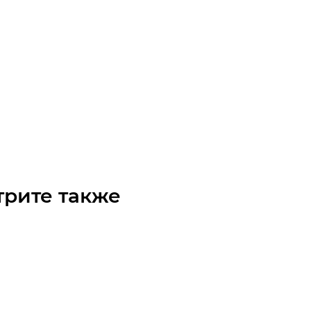
 C66DELTA 1730 (GATES)
чните наличие
Арт.: 9623-60660
 по запросу
трите также