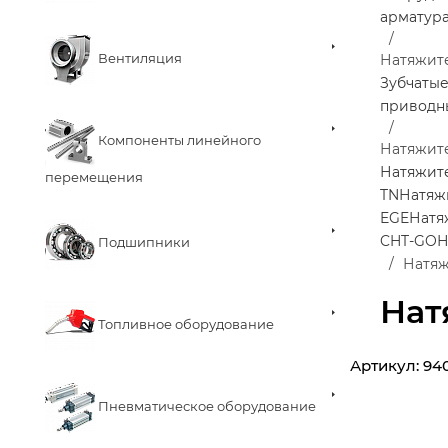
арматур
Вентиляция
Натяжит
Зубчаты
приводн
Компоненты линейного
Натяжит
Натяжит
перемещения
TN
Натяж
EGE
Натя
CHT-GO
Н
Подшипники
Натяж
Нат
Топливное оборудование
Артикул:
94
Пневматическое оборудование