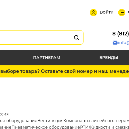
Войти
8 (812
info
ПАРТНЕРАМ
БРЕНДЫ
выборе товара? Оставьте свой номер и наш менед
ссия
ое оборудование
Вентиляция
Компоненты линейного пере
вание
Пневматическое оборудование
РТИ
Жидкости и смазк