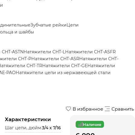
ки
единительные
Зубчатые рейки
Цепи
ольца и шайбы
 CHT-ASTN
Натяжители CHT-L
Натяжители CHT-ASFR
жители CHT-P
Натяжители CHT-ASR
Натяжители CHT-
Натяжители CHT-TR
Натяжители CHT-GE
Натяжители
AE-PAO
Натяжители цепи из нержавеющей стали
В избранное
Сравнить
Характеристики
Наличие
Шаг цепи, дюйм
3/4 x 7/16