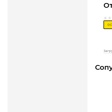
О
ОС
Загру
Соп