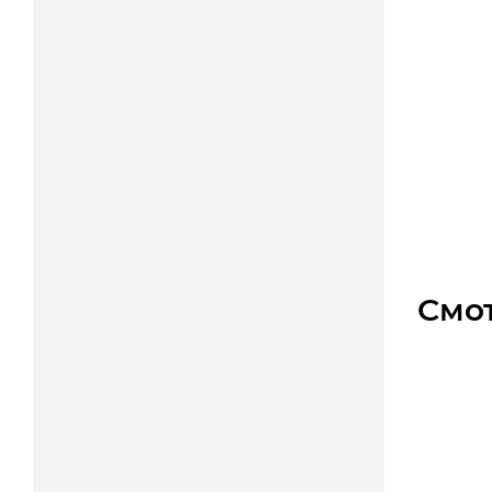
Ремень
Уто
Цена
Смо