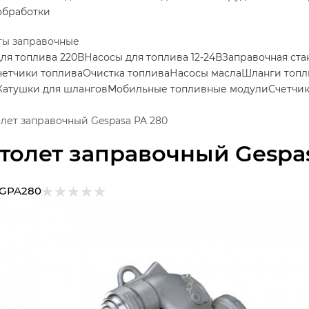
обработки
ты заправочные
ля топлива 220В
Насосы для топлива 12-24В
Заправочная ста
четчики топлива
Очистка топлива
Насосы масла
Шланги топ
Катушки для шлангов
Мобильные топливные модули
Счетчи
лет заправочный Gespasa PA 280
толет заправочный Gespa
GPA280