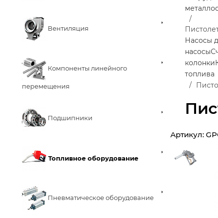
металло
Вентиляция
Пистоле
Насосы д
насосы
С
колонки
Компоненты линейного
топлива
Писто
перемещения
Пис
Подшипники
Артикул:
GP
Топливное оборудование
Пневматическое оборудование