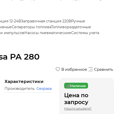
нция 12-24В
Запрaвочная станция 220В
Ручные
ливные
Сепараторы топлива
Топливораздаточные
ки импульсов
Насосы пневматические
Системы учета
sa PA 280
В избранное
Сравнить
Характеристики
Наличие
Производитель
Gespasa
Цена по
запросу
Нашли дешевле?