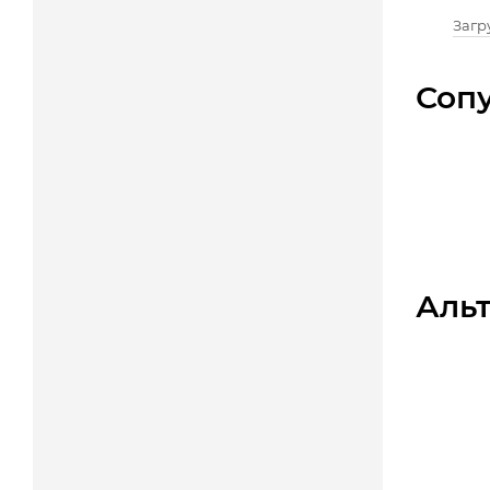
Загру
Соп
Аль