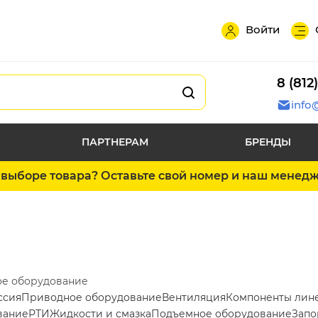
Войти
8 (812
info
ПАРТНЕРАМ
БРЕНДЫ
выборе товара? Оставьте свой номер и наш менед
ое оборудование
ссия
Приводное оборудование
Вентиляция
Компоненты лин
вание
РТИ
Жидкости и смазка
Подъемное оборудование
Запо