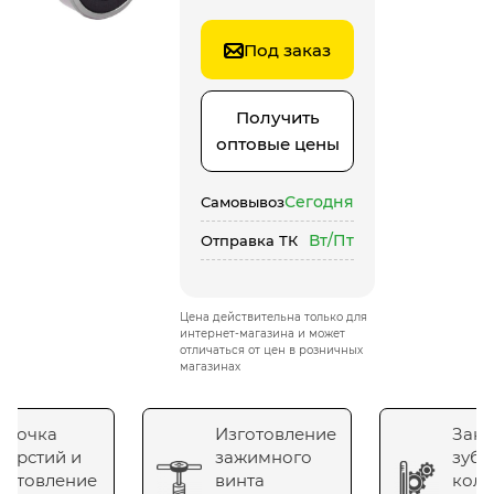
Под заказ
Получить
оптовые цены
Сегодня
Самовывоз
Вт/Пт
Отправка ТК
Цена действительна только для
интернет-магазина и может
отличаться от цен в розничных
магазинах
сточка
Изготовление
Зака
верстий и
зажимного
зубч
готовление
винта
коле