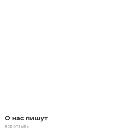
Ремень SPA 1757 (GATES)
Уточните наличие
Цена по запросу
Под заказ
О нас пишут
ВСЕ ОТЗЫВЫ