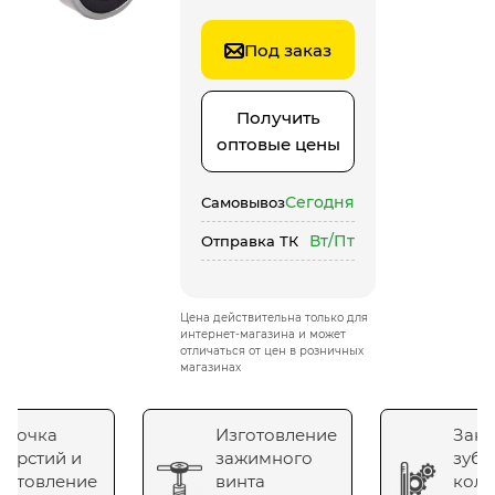
Под заказ
Получить
оптовые цены
Сегодня
Самовывоз
Вт/Пт
Отправка ТК
Цена действительна только для
интернет-магазина и может
отличаться от цен в розничных
магазинах
сточка
Изготовление
Зака
верстий и
зажимного
зубч
готовление
винта
коле