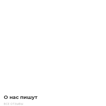
Радиально-упорный шариковый подшипник
(двухрядный) 3209 2RSR
Уточните наличие
Цена по запросу
Под заказ
О нас пишут
ВСЕ ОТЗЫВЫ