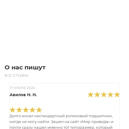
T5-650-4 Ремень (Gates)
Уточните наличие
Цена по запросу
Под заказ
О нас пишут
ВСЕ ОТЗЫВЫ
17 ИЮЛЯ 2025
Авилов Н. Н.
Долго искал нестандартный роликовый подшипник,
нигде не могу найти. Зашел на сайт «Мир привода» и
почти сразу нашел именно тот типоразмер, который