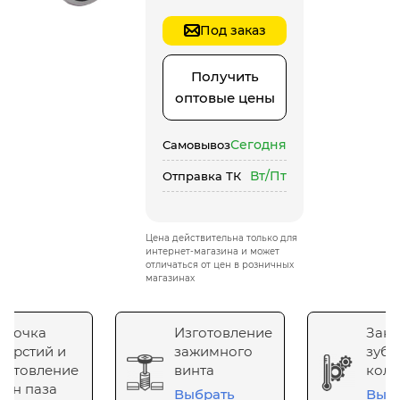
Под заказ
Получить
оптовые цены
Сегодня
Самовывоз
Вт/Пт
Отправка ТК
Цена действительна только для
интернет-магазина и может
отличаться от цен в розничных
магазинах
сточка
Изготовление
Зака
верстий и
зажимного
зубч
готовление
винта
коле
он паза
Выбрать
Выб