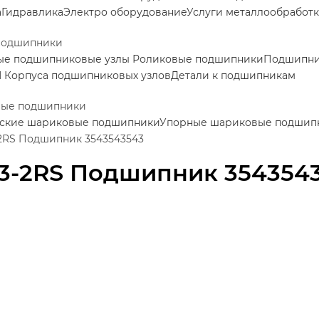
а
Гидравлика
Электро оборудование
Услуги металлообработ
подшипники
ые подшипниковые узлы
Роликовые подшипники
Подшипник
M
Корпуса подшипниковых узлов
Детали к подшипникам
ые подшипники
ские шариковые подшипники
Упорные шариковые подшип
2RS Подшипник 3543543543
3-2RS Подшипник 354354