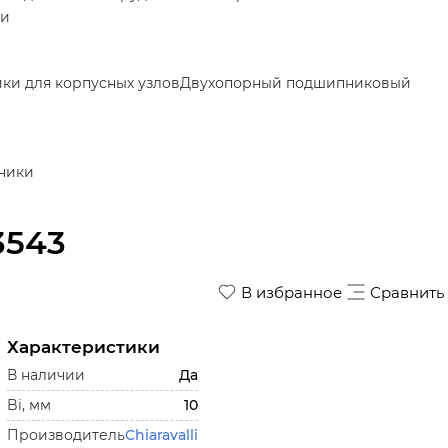
ки
и для корпусных узлов
Двухопорный подшипниковый
ники
3543
В избранное
Сравнить
Характеристики
В наличии
Да
Bi, мм
10
Производитель
Chiaravalli