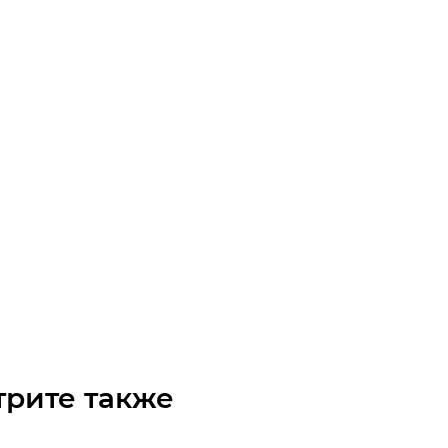
 MS 55-8x8 сильфонная
таточно
S550808
₽
/шт
трите также