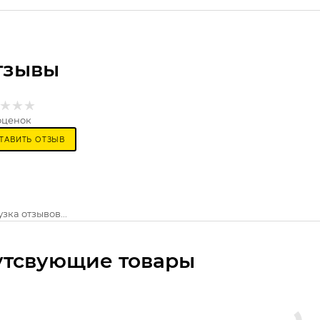
тзывы
оценок
ТАВИТЬ ОТЗЫВ
зка отзывов...
утсвующие товары