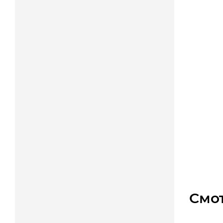
Муфта
Дос
Арт.: M
4 500
Смо