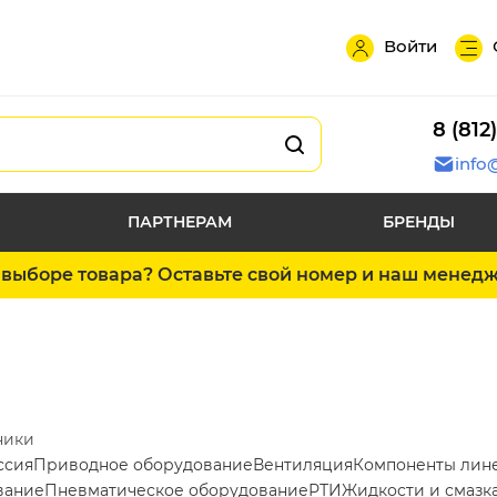
Войти
8 (812
info
ПАРТНЕРАМ
БРЕНДЫ
выборе товара? Оставьте свой номер и наш менед
ники
ссия
Приводное оборудование
Вентиляция
Компоненты лин
вание
Пневматическое оборудование
РТИ
Жидкости и смазк