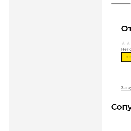
О
Нет 
ОС
Загру
Соп