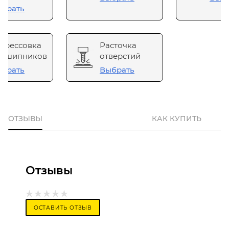
брать
прессовка
Расточка
одшипников
отверстий
брать
Выбрать
ОТЗЫВЫ
КАК КУПИТЬ
Отзывы
ОСТАВИТЬ ОТЗЫВ