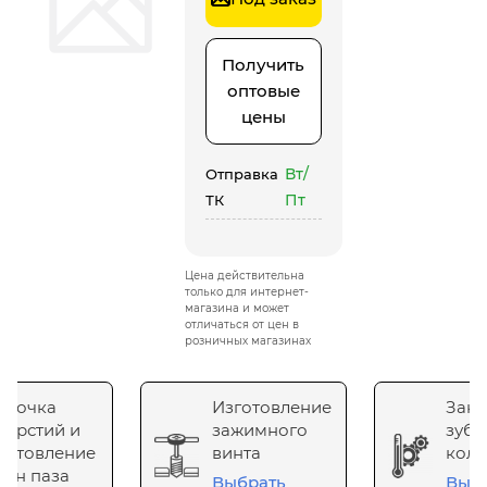
Получить
оптовые
цены
Вт/
Отправка
Пт
ТК
Цена действительна
только для интернет-
магазина и может
отличаться от цен в
розничных магазинах
сточка
Изготовление
Зака
верстий и
зажимного
зубч
готовление
винта
коле
он паза
Выбрать
Выб