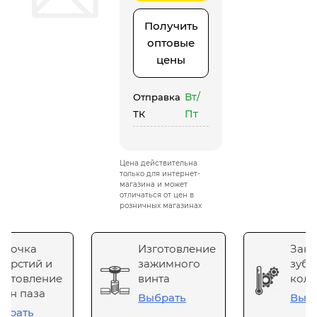
Получить
оптовые
цены
Вт/
Отправка
Пт
ТК
Цена действительна
только для интернет-
магазина и может
отличаться от цен в
розничных магазинах
сточка
Изготовление
Зака
верстий и
зажимного
зубч
готовление
винта
коле
он паза
Выбрать
Выб
брать