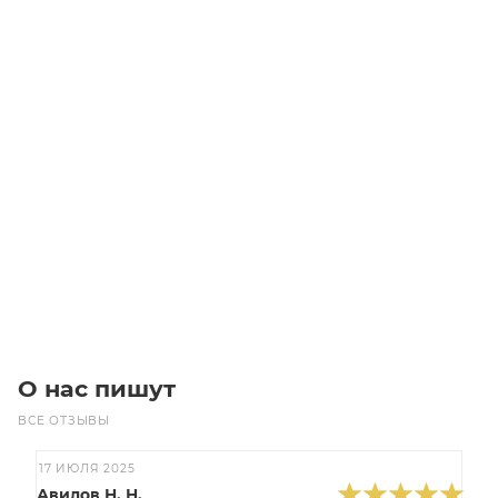
H 075 Z=19 Шкивы зубчатые
Уточните наличие
1 368
₽
/шт
В корзину
О нас пишут
ВСЕ ОТЗЫВЫ
17 ИЮЛЯ 2025
Авилов Н. Н.