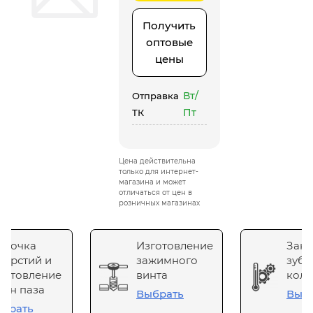
Получить
оптовые
цены
Вт/
Отправка
Пт
ТК
Цена действительна
только для интернет-
магазина и может
отличаться от цен в
розничных магазинах
сточка
Изготовление
Зака
верстий и
зажимного
зубч
готовление
винта
коле
он паза
Выбрать
Выб
брать