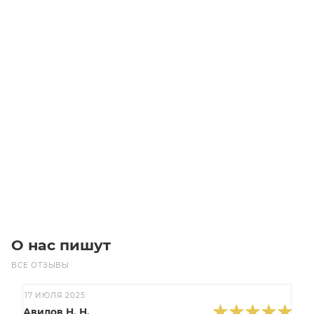
Линейный модуль YR-MGWS60F-BM-10-550
Уточните наличие
Цена по запросу
Под заказ
О нас пишут
ВСЕ ОТЗЫВЫ
17 ИЮЛЯ 2025
Авилов Н. Н.