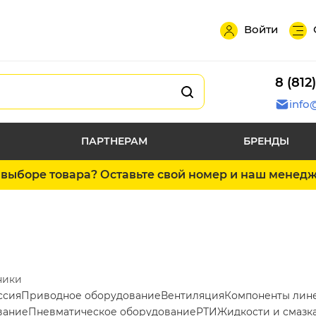
Войти
8 (812
info
ПАРТНЕРАМ
БРЕНДЫ
выборе товара? Оставьте свой номер и наш менед
ники
ссия
Приводное оборудование
Вентиляция
Компоненты лин
вание
Пневматическое оборудование
РТИ
Жидкости и смазк