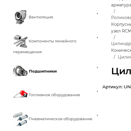
арматур
Вентиляция
Роликов
Корпусн
узел RC
Компоненты линейного
Цилиндр
Коничес
перемещения
Цилин
Цил
Подшипники
Артикул:
UN
Топливное оборудование
Пневматическое оборудование