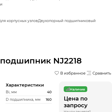
ки
ля корпусных узлов
Двухопорный подшипниковый
подшипник NJ2218
В избранное
Сравнить
Характеристики
Наличие
Bi, мм
40
Цена по
D подшипника, мм
160
запросу
Нашли дешевле?