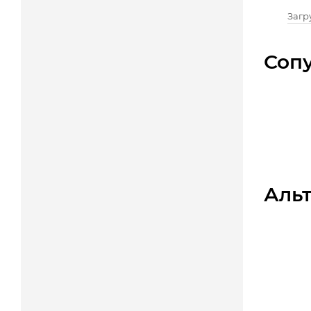
Загру
Соп
Аль