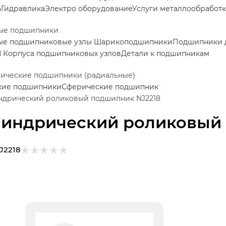
а
Гидравлика
Электро оборудование
Услуги металлообработ
ые подшипники
ые подшипниковые узлы
Шарикоподшипники
Подшипники д
M
Корпуса подшипниковых узлов
Детали к подшипникам
ические подшипники (радиальные)
кие подшипники
Сферические подшипник
дрический роликовый подшипник NJ2218
индрический роликовый 
J2218