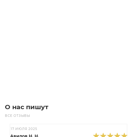
Осевой вентилятор OB1250-12К-25 (15.0/1000)
Уточните наличие
Цена по запросу
Под заказ
О нас пишут
ВСЕ ОТЗЫВЫ
17 ИЮЛЯ 2025
Авилов Н. Н.