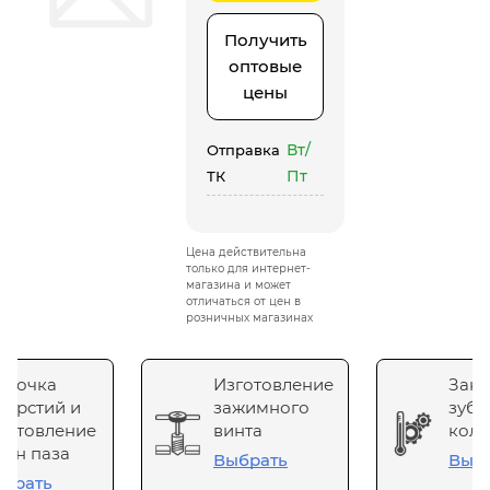
Получить
оптовые
цены
Вт/
Отправка
Пт
ТК
Цена действительна
только для интернет-
магазина и может
отличаться от цен в
розничных магазинах
сточка
Изготовление
Зака
верстий и
зажимного
зубч
готовление
винта
коле
он паза
Выбрать
Выб
брать