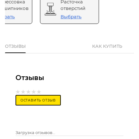
прессовка
Расточка
одшипников
отверстий
брать
Выбрать
ОТЗЫВЫ
КАК КУПИТЬ
Отзывы
ОСТАВИТЬ ОТЗЫВ
Загрузка отзывов...