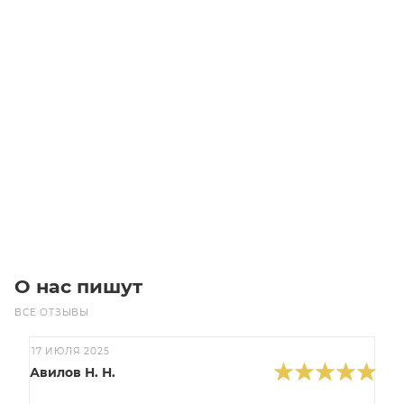
Звездочка 10B-1 со ступицей, под расточку Z=19 SS
Уточните наличие
Изготовление: 10 дней
5 200
₽
/шт
В корзину
О нас пишут
ВСЕ ОТЗЫВЫ
17 ИЮЛЯ 2025
Авилов Н. Н.