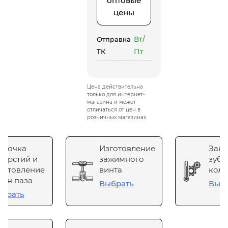
оптовые
цены
Вт/
Отправка
Пт
ТК
Цена действительна
только для интернет-
магазина и может
отличаться от цен в
розничных магазинах
сточка
Изготовление
Зака
верстий и
зажимного
зубч
готовление
винта
коле
он паза
Выбрать
Выб
брать