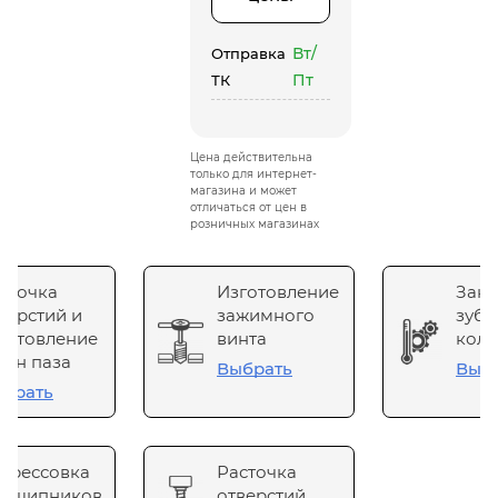
Вт/
Отправка
Пт
ТК
Цена действительна
только для интернет-
магазина и может
отличаться от цен в
розничных магазинах
сточка
Изготовление
Зака
верстий и
зажимного
зубч
готовление
винта
коле
он паза
Выбрать
Выб
брать
прессовка
Расточка
одшипников
отверстий