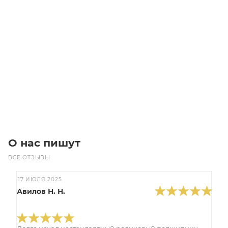
MS 100L2-4-2.2/1500-B5 Электродвигатель
Уточните наличие
Цена по запросу
Под заказ
О нас пишут
ВСЕ ОТЗЫВЫ
17 ИЮЛЯ 2025
Авилов Н. Н.