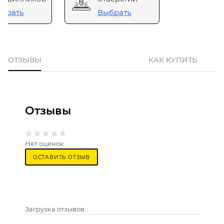
брать
Выбрать
ОТЗЫВЫ
КАК КУПИТЬ
Отзывы
Нет оценок
ОСТАВИТЬ ОТЗЫВ
Загрузка отзывов...