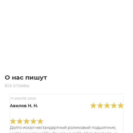
Осевой вентилятор OB800-10-30 (1.5/1000)
Уточните наличие
Цена по запросу
Под заказ
О нас пишут
ВСЕ ОТЗЫВЫ
17 ИЮЛЯ 2025
Авилов Н. Н.
Долго искал нестандартный роликовый подшипник,