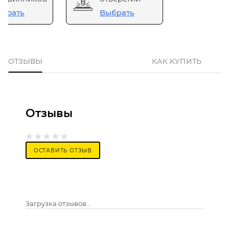
брать
Выбрать
ОТЗЫВЫ
КАК КУПИТЬ
Отзывы
ОСТАВИТЬ ОТЗЫВ
Загрузка отзывов...