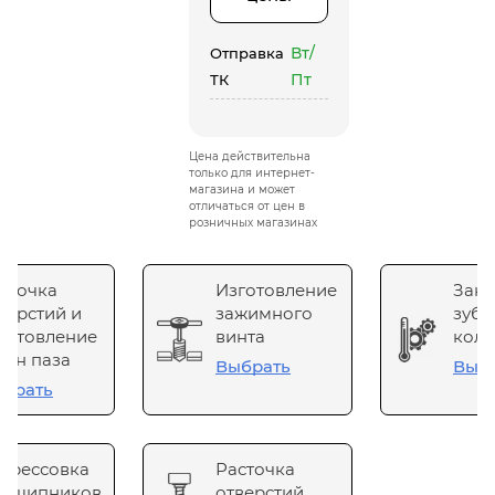
Вт/
Отправка
Пт
ТК
Цена действительна
только для интернет-
магазина и может
отличаться от цен в
розничных магазинах
сточка
Изготовление
Зака
верстий и
зажимного
зубч
готовление
винта
коле
он паза
Выбрать
Выб
брать
прессовка
Расточка
одшипников
отверстий