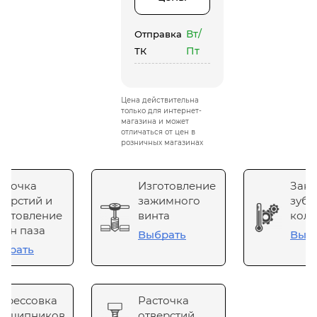
Вт/
Отправка
Пт
ТК
Цена действительна
только для интернет-
магазина и может
отличаться от цен в
розничных магазинах
сточка
Изготовление
Зака
верстий и
зажимного
зубч
готовление
винта
коле
он паза
Выбрать
Выб
брать
прессовка
Расточка
одшипников
отверстий