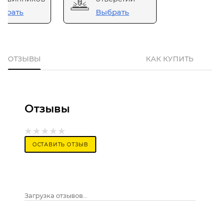
брать
Выбрать
ОТЗЫВЫ
КАК КУПИТЬ
Отзывы
ОСТАВИТЬ ОТЗЫВ
Загрузка отзывов...