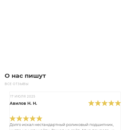
T10-320 Викель (Gates)
Уточните наличие
Цена по запросу
Под заказ
О нас пишут
ВСЕ ОТЗЫВЫ
17 ИЮЛЯ 2025
Авилов Н. Н.
Долго искал нестандартный роликовый подшипник,