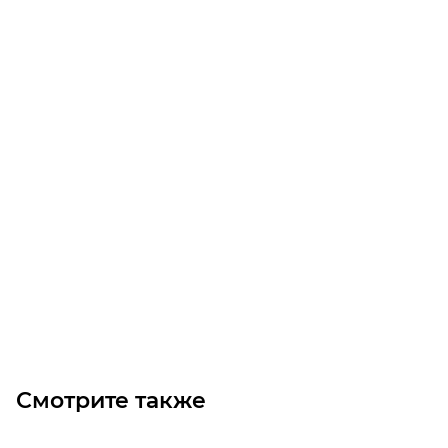
VF 44 A 28 P71 B5 B3 червячный редуктор Bonfiglioli
Уточните наличие
22 230
₽
/шт
В корзину
Смотрите также