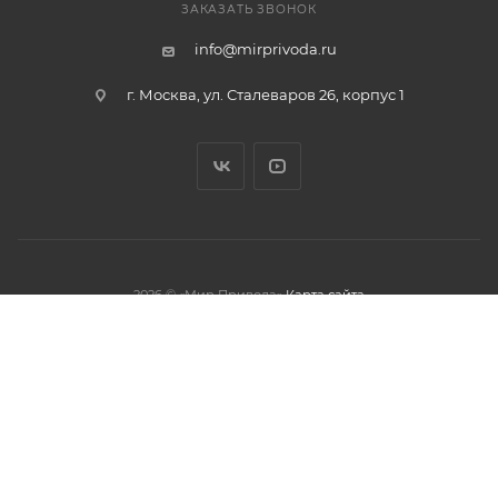
ЗАКАЗАТЬ ЗВОНОК
info@mirprivoda.ru
г. Москва, ул. Сталеваров 26, корпус 1
2026 © «Мир Привода»
Карта сайта
олжая использовать данный сайт,
тношении обработки персональных