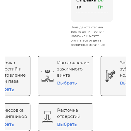
Вт/
Отправка
Пт
ТК
Цена действительна
только для интернет-
магазина и может
отличаться от цен в
розничных магазинах
сточка
Изготовление
Зака
верстий и
зажимного
зубч
готовление
винта
коле
он паза
Выбрать
Выб
брать
прессовка
Расточка
одшипников
отверстий
брать
Выбрать