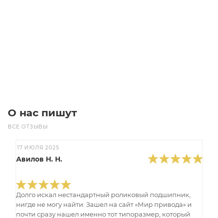
T5-260-75 Ремень (Gates)
Уточните наличие
Цена по запросу
Под заказ
О нас пишут
ВСЕ ОТЗЫВЫ
17 ИЮЛЯ 2025
Авилов Н. Н.
Долго искал нестандартный роликовый подшипник,
нигде не могу найти. Зашел на сайт «Мир привода» и
почти сразу нашел именно тот типоразмер, который