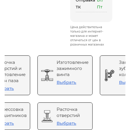
Вт/
Отправка
Пт
ТК
Цена действительна
только для интернет-
магазина и может
отличаться от цен в
розничных магазинах
сточка
Изготовление
Зака
верстий и
зажимного
зубч
готовление
винта
коле
он паза
Выбрать
Выб
брать
прессовка
Расточка
одшипников
отверстий
брать
Выбрать