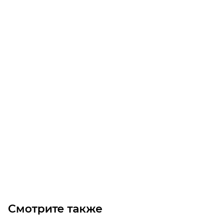
Шкив 36 H 100 F
Уточните наличие
4 458
₽
/шт
В корзину
Смотрите также