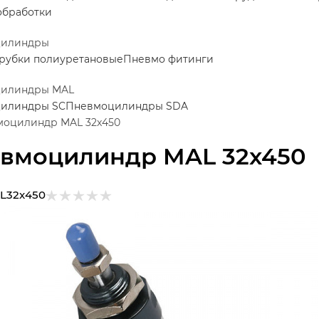
обработки
цилиндры
рубки полиуретановые
Пневмо фитинги
илиндры MAL
илиндры SC
Пневмоцилиндры SDA
оцилиндр MAL 32x450
вмоцилиндр MAL 32x450
L32x450