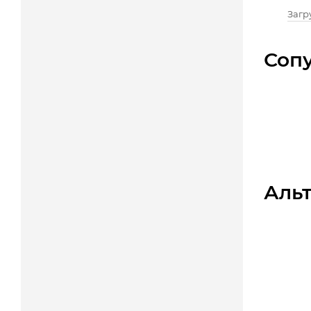
Загру
Соп
Аль