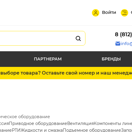
Войти
8 (812
info
ПАРТНЕРАМ
БРЕНДЫ
выборе товара? Оставьте свой номер и наш менед
ическое оборудование
ссия
Приводное оборудование
Вентиляция
Компоненты лин
вание
РТИ
Жидкости и смазка
Подъемное оборудование
Запо