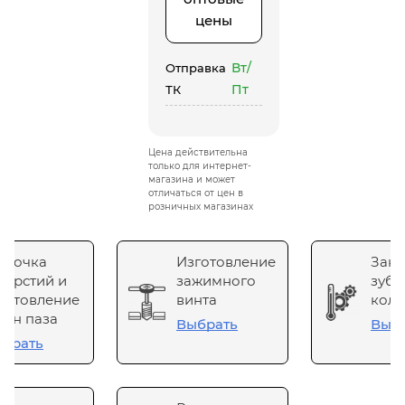
цены
Вт/
Отправка
Пт
ТК
Цена действительна
только для интернет-
магазина и может
отличаться от цен в
розничных магазинах
сточка
Изготовление
Зака
верстий и
зажимного
зубч
готовление
винта
коле
он паза
Выбрать
Выб
брать