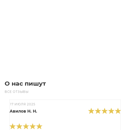
PL1613/6 635L6 MICROV Ремень (Gates)
Уточните наличие
Цена по запросу
Под заказ
О нас пишут
ВСЕ ОТЗЫВЫ
17 ИЮЛЯ 2025
Авилов Н. Н.