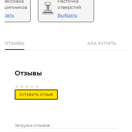
прессовка
Расточка
одшипников
отверстий
брать
Выбрать
ОТЗЫВЫ
КАК КУПИТЬ
Отзывы
ОСТАВИТЬ ОТЗЫВ
Загрузка отзывов...