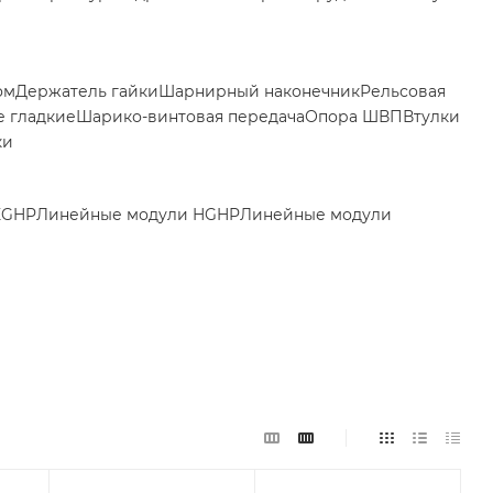
ом
Держатель гайки
Шарнирный наконечник
Рельсовая
 гладкие
Шарико-винтовая передача
Опора ШВП
Втулки
ки
EGHP
Линейные модули HGHP
Линейные модули