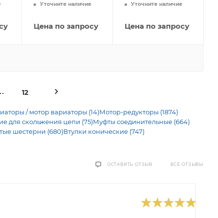
е
Уточните наличие
Уточните наличие
су
Цена по запросу
Цена по запросу
12
иаторы / мотор вариаторы (14)
Мотор-редукторы (1874)
 для скольжения цепи (75)
Муфты соединительные (664)
тые шестерни (680)
Втулки конические (747)
ВСЕ ОТЗЫВЫ
ОСТАВИТЬ ОТЗЫВ
0
В