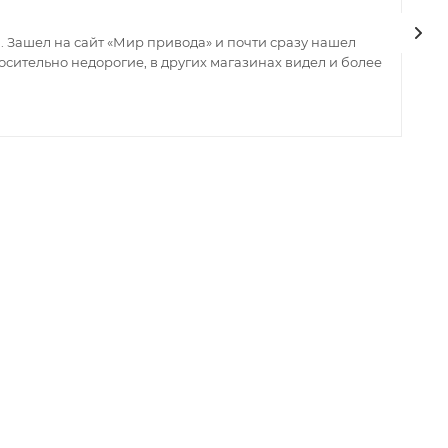
 Зашел на сайт «Мир привода» и почти сразу нашел
В
сительно недорогие, в других магазинах видел и более
з
ин