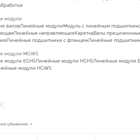
обработки
е модули
ие валов
Линейные модули
Модуль с линейным подшипник
яющая
Линейные направляющие
Каретка
Валы прецизионные
ния
Линейные подшипники с фланцем
Линейные подшипни
е модули MGWS
е модули EGHS
Линейные модули HGHS
Линейные модули 
нейные модули HGWS
40
нию (убывание)