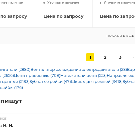
ните наличие
Уточните наличие
Уточните наличи
 по запросу
Цена по запросу
Цена по запро
ПОКАЗАТЬ ЕЩЕ
1
2
3
игатели (2880)
Вентилятор охлаждения электродвигателя (28)
Вар
 (2656)
Цепи приводные (709)
Натяжители цепи (553)
Направляющие
 цепные (5193)
Зубчатые рейки (47)
Шкивы для ремней (3418)
Зубча
шайбы (176)
 пишут
2025
 Н. Н.