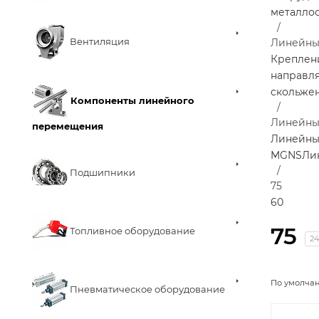
металло
Вентиляция
Линейны
Креплен
направл
скольже
Компоненты линейного
Линейны
перемещения
Линейны
MGNS
Ли
Подшипники
75
60
75
Топливное оборудование
2
По умолча
Пневматическое оборудование