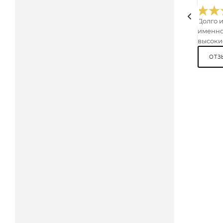
Долго 
именно
высокие
ОТЗ