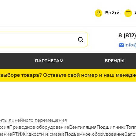
Войти
8 (812
info
ПАРТНЕРАМ
БРЕНДЫ
выборе товара? Оставьте свой номер и наш менед
нты линейного перемещения
ссия
Приводное оборудование
Вентиляция
Подшипники
Топ
вание
РТИ
Жидкости и смазка
Подъемное оборудование
Запо