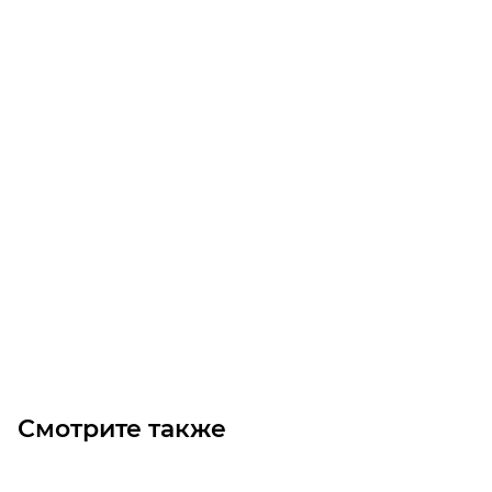
Муфта BR-M 3040-10-14
Уточните наличие
Цена по запросу
Под заказ
Смотрите также