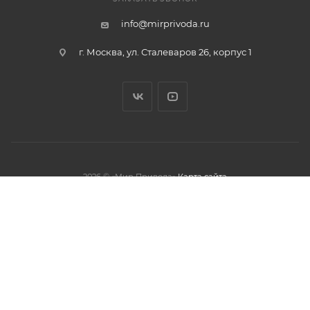
info@mirprivoda.ru
г. Москва, ул. Сталеваров 26, корпус 1
2026 © «Мир Привода»
Карта сайта
олжая использовать данный сайт,
тношении обработки персональных