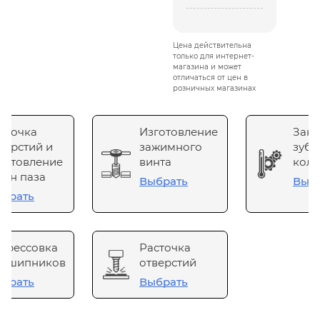
Цена действительна
только для интернет-
магазина и может
отличаться от цен в
розничных магазинах
сточка
Изготовление
Зака
верстий и
зажимного
зубч
готовление
винта
коле
он паза
Выбрать
Выб
брать
прессовка
Расточка
одшипников
отверстий
брать
Выбрать