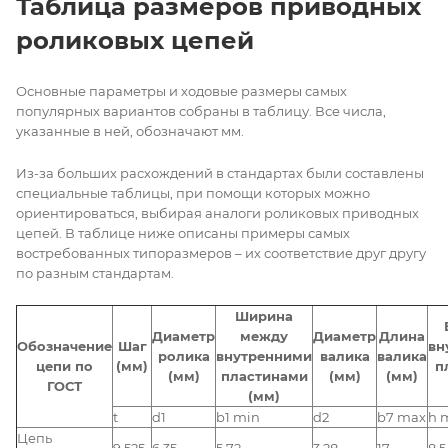
Таблица размеров приводных
роликовых цепей
Основные параметры и ходовые размеры самых
популярных вариантов собраны в таблицу. Все числа,
указанные в ней, обозначают мм.
Из-за больших расхождений в стандартах были составлены
специальные таблицы, при помощи которых можно
ориентироваться, выбирая аналоги роликовых приводных
цепей. В таблице ниже описаны примеры самых
востребованных типоразмеров – их соответствие друг другу
по разным стандартам.
Ширина
Диаметр
между
Диаметр
Длина
Обозначение
Шаг
вн
ролика
внутренними
валика
валика
цепи по
(мм)
п
(мм)
пластинами
(мм)
(мм)
ГОСТ
(мм)
t
d1
b1 min
d2
b7 max
h 
Цепь
9,525
6,35
5,72
3,28
17
8,5