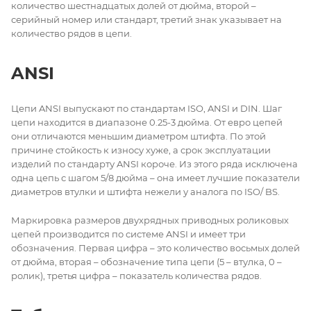
количество шестнадцатых долей от дюйма, второй –
серийный номер или стандарт, третий знак указывает на
количество рядов в цепи.
ANSI
Цепи ANSI выпускают по стандартам ISO, ANSI и DIN. Шаг
цепи находится в диапазоне 0.25-3 дюйма. От евро цепей
они отличаются меньшим диаметром штифта. По этой
причине стойкость к износу хуже, а срок эксплуатации
изделий по стандарту ANSI короче. Из этого ряда исключена
одна цепь с шагом 5/8 дюйма – она имеет лучшие показатели
диаметров втулки и штифта нежели у аналога по ISO/ BS.
Маркировка размеров двухрядных приводных роликовых
цепей производится по системе ANSI и имеет три
обозначения. Первая цифра – это количество восьмых долей
от дюйма, вторая – обозначение типа цепи (5 – втулка, 0 –
ролик), третья цифра – показатель количества рядов.