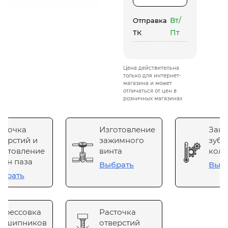
Вт/
Отправка
Пт
ТК
Цена действительна
только для интернет-
магазина и может
отличаться от цен в
розничных магазинах
сточка
Изготовление
Зака
верстий и
зажимного
зубч
готовление
винта
коле
он паза
Выбрать
Выб
брать
прессовка
Расточка
одшипников
отверстий