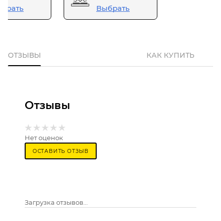
брать
Выбрать
ОТЗЫВЫ
КАК КУПИТЬ
Отзывы
Нет оценок
ОСТАВИТЬ ОТЗЫВ
Загрузка отзывов...