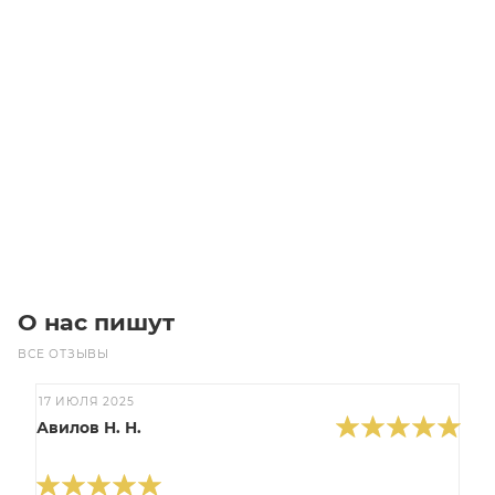
3SPB-118 TB1610 Шкив
Много
2 500
₽
/шт
В корзину
О нас пишут
ВСЕ ОТЗЫВЫ
17 ИЮЛЯ 2025
Авилов Н. Н.