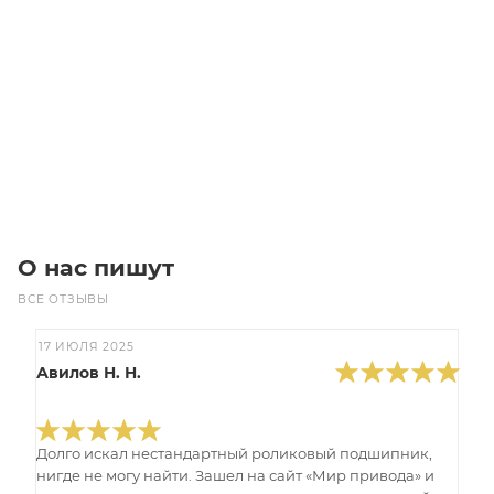
Электродвигатель трехфазный AGM 112 M 8a (1.5/750)
Уточните наличие
Цена по запросу
Под заказ
О нас пишут
ВСЕ ОТЗЫВЫ
17 ИЮЛЯ 2025
Авилов Н. Н.
Долго искал нестандартный роликовый подшипник,
нигде не могу найти. Зашел на сайт «Мир привода» и