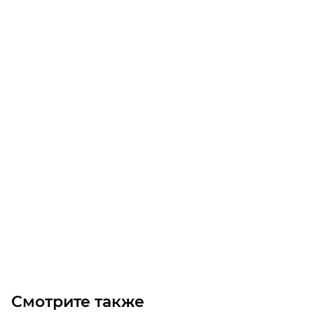
6SM 112M2 B35 (5,5/3000) Электродвигатель
Уточните наличие
Цена по запросу
Под заказ
Смотрите также