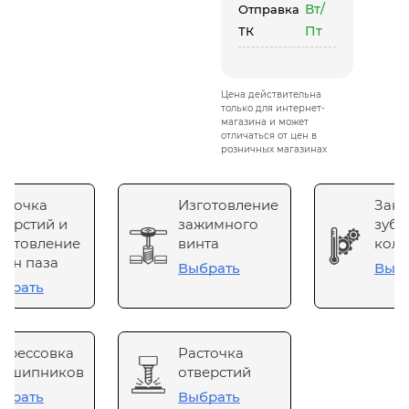
Вт/
Отправка
Пт
ТК
Цена действительна
только для интернет-
магазина и может
отличаться от цен в
розничных магазинах
сточка
Изготовление
Зака
верстий и
зажимного
зубч
готовление
винта
коле
он паза
Выбрать
Выб
брать
прессовка
Расточка
одшипников
отверстий
брать
Выбрать