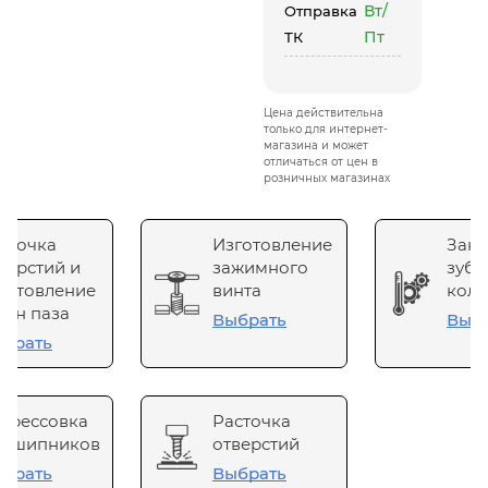
Вт/
Отправка
Пт
ТК
Цена действительна
только для интернет-
магазина и может
отличаться от цен в
розничных магазинах
сточка
Изготовление
Зака
верстий и
зажимного
зубч
готовление
винта
коле
он паза
Выбрать
Выб
брать
прессовка
Расточка
одшипников
отверстий
брать
Выбрать