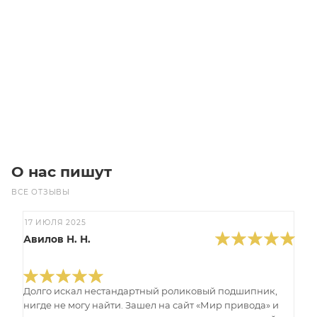
Звездочка 06B-1 без ступицы, под расточку, Z=52
Много
1 080
₽
/шт
В корзину
О нас пишут
ВСЕ ОТЗЫВЫ
17 ИЮЛЯ 2025
Авилов Н. Н.
Долго искал нестандартный роликовый подшипник,
нигде не могу найти. Зашел на сайт «Мир привода» и