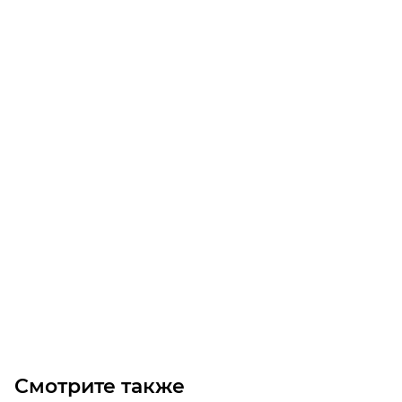
4SPC-630 TB4545 Шкив
Мало
53 240
₽
/шт
В корзину
Смотрите также