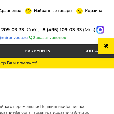
Сравнение
Избранные товары
Корзина
) 209-03-33
(Спб),
8 (495) 109-03-33
(Мск)
@mirprivoda.ru
Заказать звонок
КАК КУПИТЬ
КОНТАКТЫ
жер Вам поможет!
ейного перемещения
Подшипники
Топливное
дование
Запорная арматура
Гидравлика
Электро