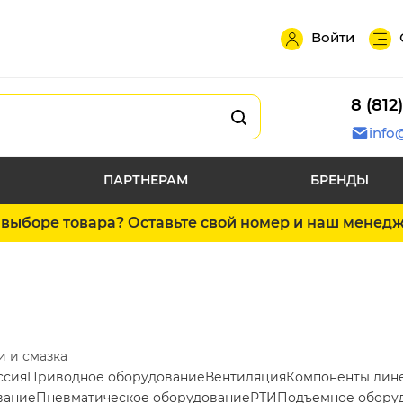
Войти
8 (812
info
ПАРТНЕРАМ
БРЕНДЫ
выборе товара? Оставьте свой номер и наш менед
 и смазка
ссия
Приводное оборудование
Вентиляция
Компоненты лин
вание
Пневматическое оборудование
РТИ
Подъемное обору