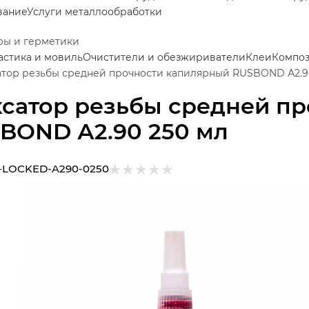
вание
Услуги металлообработки
ры и герметики
астика и мовиль
Очистители и обезжириватели
Клеи
Композ
тор резьбы средней прочности капилярный RUSBOND А2.9
сатор резьбы средней п
BOND А2.90 250 мл
-LOCKED-A290-0250