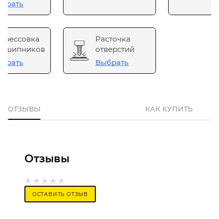
брать
прессовка
Расточка
одшипников
отверстий
брать
Выбрать
ОТЗЫВЫ
КАК КУПИТЬ
Отзывы
ОСТАВИТЬ ОТЗЫВ