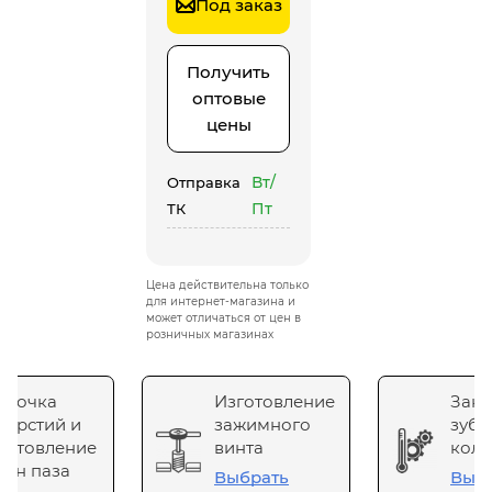
Под заказ
Получить
оптовые
цены
Вт/
Отправка
Пт
ТК
Цена действительна только
для интернет-магазина и
может отличаться от цен в
розничных магазинах
сточка
Изготовление
Зака
верстий и
зажимного
зубч
готовление
винта
коле
он паза
Выбрать
Выб