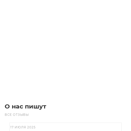
Электродвигатель трехфазный GM2E 132 M 4 B3 (11/1500)
Уточните наличие
Цена по запросу
Под заказ
О нас пишут
ВСЕ ОТЗЫВЫ
17 ИЮЛЯ 2025