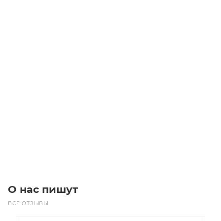
Звездочка 10B-2 без ступицы, под расточку, Z=49
Уточните наличие
8 300
₽
/шт
В корзину
О нас пишут
ВСЕ ОТЗЫВЫ