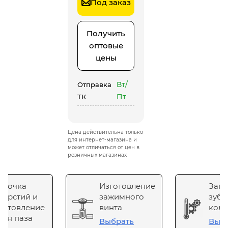
Под заказ
Получить
оптовые
цены
Вт/
Отправка
Пт
ТК
Цена действительна только
для интернет-магазина и
может отличаться от цен в
розничных магазинах
сточка
Изготовление
Зака
верстий и
зажимного
зубч
готовление
винта
коле
он паза
Выбрать
Выб