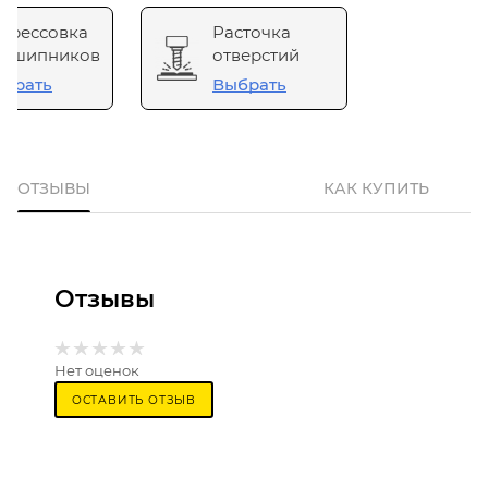
прессовка
Расточка
одшипников
отверстий
брать
Выбрать
ОТЗЫВЫ
КАК КУПИТЬ
Отзывы
Нет оценок
ОСТАВИТЬ ОТЗЫВ