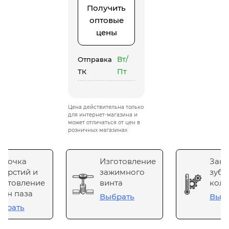
Получить
оптовые
цены
Вт/
Отправка
Пт
ТК
Цена действительна только
для интернет-магазина и
может отличаться от цен в
розничных магазинах
сточка
Изготовление
Зака
верстий и
зажимного
зубч
готовление
винта
коле
он паза
Выбрать
Выб
брать