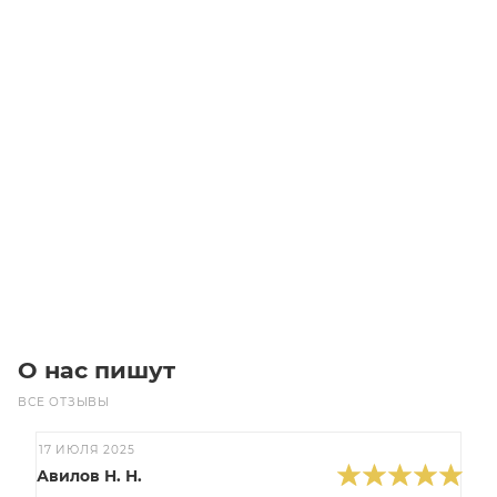
Заготовка GT 14M Z=34 для зубчатого шкива Poly Chain
Уточните наличие
46 600
₽
/шт
В корзину
О нас пишут
ВСЕ ОТЗЫВЫ
17 ИЮЛЯ 2025
Авилов Н. Н.