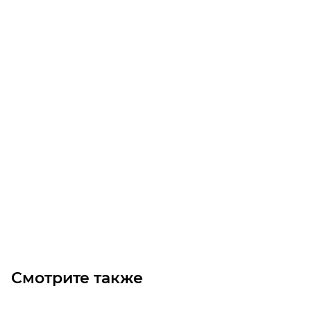
Звено переходное 084B-1
Уточните наличие
Цена по запросу
Под заказ
Смотрите также