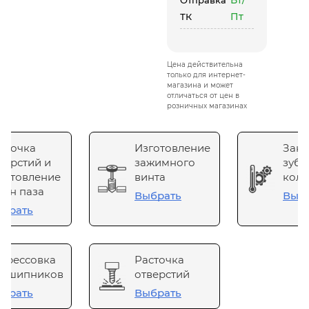
Вт/
Отправка
Пт
ТК
Цена действительна
только для интернет-
магазина и может
отличаться от цен в
розничных магазинах
сточка
Изготовление
Зака
верстий и
зажимного
зубч
готовление
винта
коле
он паза
Выбрать
Выб
брать
прессовка
Расточка
одшипников
отверстий
брать
Выбрать