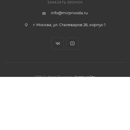
ЗАКАЗАТЬ ЗВОНОК
info@mirprivoda.ru
г. Москва, ул. Сталеваров 26, корпус 1
2026 © «Мир Привода»
Карта сайта
олжая использовать данный сайт,
тношении обработки персональных