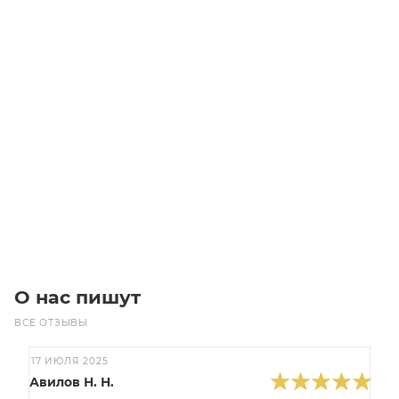
1610 D12 Втулка
Много
750
₽
/шт
В корзину
О нас пишут
ВСЕ ОТЗЫВЫ
17 ИЮЛЯ 2025
Авилов Н. Н.