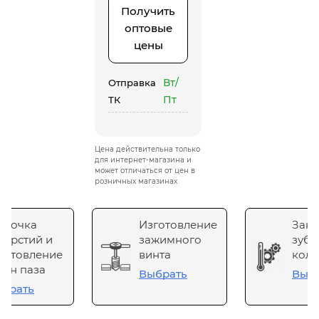
Получить
оптовые
цены
Вт/
Отправка
Пт
ТК
Цена действительна только
для интернет-магазина и
может отличаться от цен в
розничных магазинах
сточка
Изготовление
Зака
верстий и
зажимного
зубч
готовление
винта
коле
он паза
Выбрать
Выб
брать