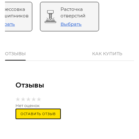
прессовка
Расточка
одшипников
отверстий
брать
Выбрать
ОТЗЫВЫ
КАК КУПИТЬ
Отзывы
Нет оценок
ОСТАВИТЬ ОТЗЫВ