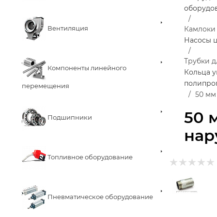
оборудо
Вентиляция
Камлоки
Насосы 
Трубки д
Компоненты линейного
Кольца у
полипро
перемещения
50 мм
50 
Подшипники
нар
Топливное оборудование
Пневматическое оборудование