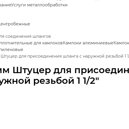
вание
Услуги металлообработки
центробежные
ля соединения шлангов
плотнительные для камлоков
Камлоки алюминиевые
Камлок
пиленовые
 Штуцер для присоединения шланга с наружной резьбой 1 1
мм Штуцер для присоедин
ужной резьбой 1 1/2"