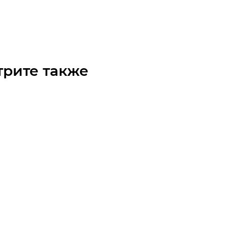
 по запросу
трите также