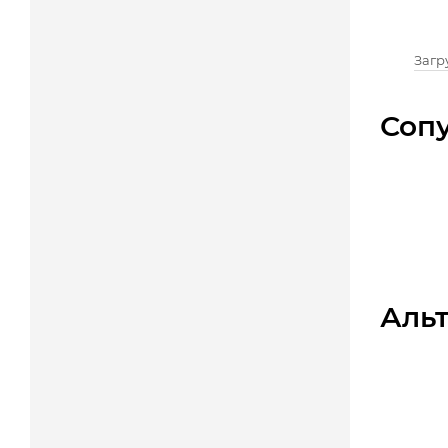
Загру
Соп
Аль