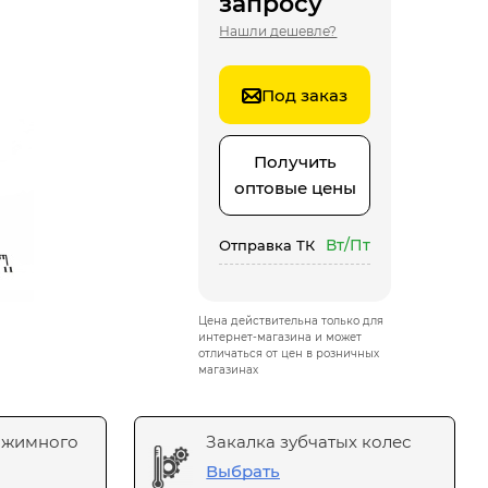
запросу
Нашли дешевле?
Под заказ
Получить
оптовые цены
Вт/Пт
Отправка ТК
Цена действительна только для
интернет-магазина и может
отличаться от цен в розничных
магазинах
ажимного
Закалка зубчатых колес
Выбрать