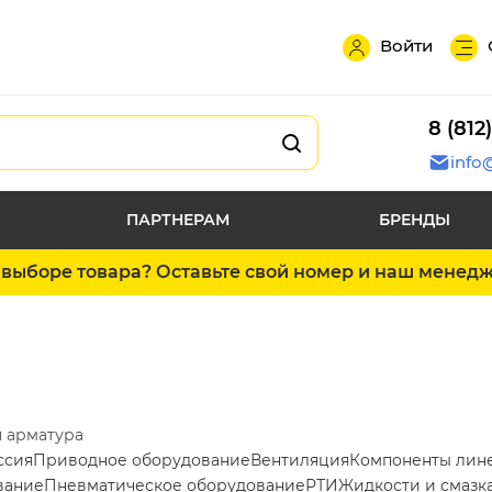
Войти
8 (812
info
ПАРТНЕРАМ
БРЕНДЫ
выборе товара? Оставьте свой номер и наш менед
 арматура
ссия
Приводное оборудование
Вентиляция
Компоненты лин
вание
Пневматическое оборудование
РТИ
Жидкости и смазк