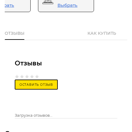
брать
Выбрать
ОТЗЫВЫ
КАК КУПИТЬ
Отзывы
ОСТАВИТЬ ОТЗЫВ
Загрузка отзывов...