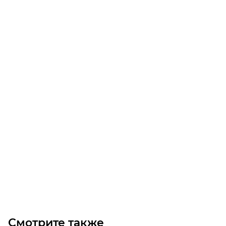
Звездочка 08B-2 без ступицы, под расточку, Z=114
Уточните наличие
26 200
₽
/шт
В корзину
Смотрите также