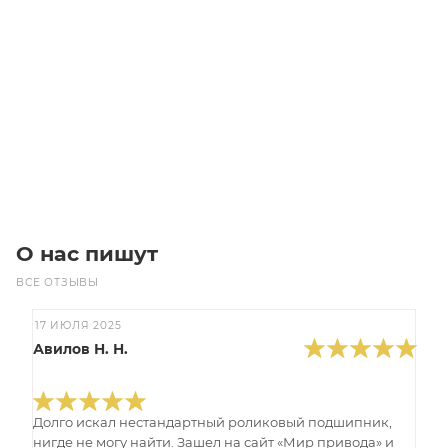
PL991/18 390L18 MICROV Ремень (Gates)
Уточните наличие
Цена по запросу
Под заказ
О нас пишут
ВСЕ ОТЗЫВЫ
17 ИЮЛЯ 2025
Авилов Н. Н.
Долго искал нестандартный роликовый подшипник,
нигде не могу найти. Зашел на сайт «Мир привода» и