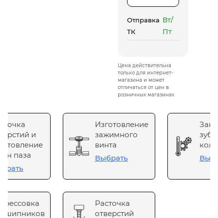
Вт/
Отправка
Пт
ТК
Цена действительна
только для интернет-
магазина и может
отличаться от цен в
розничных магазинах
сточка
Изготовление
Зака
верстий и
зажимного
зубч
готовление
винта
коле
он паза
Выбрать
Выб
брать
прессовка
Расточка
одшипников
отверстий