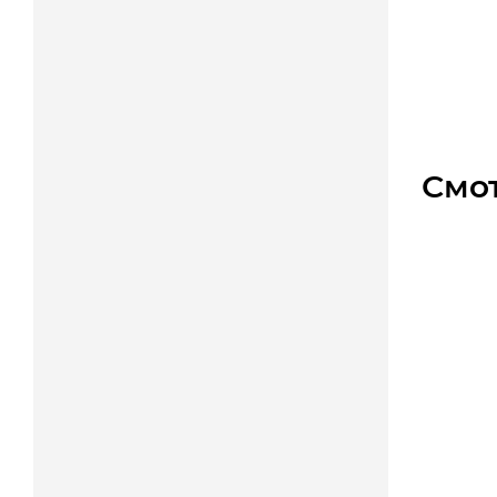
Крышны
Уто
Цена
Смо