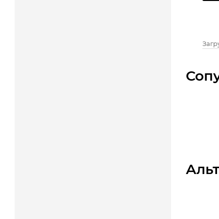
Загру
Соп
Аль