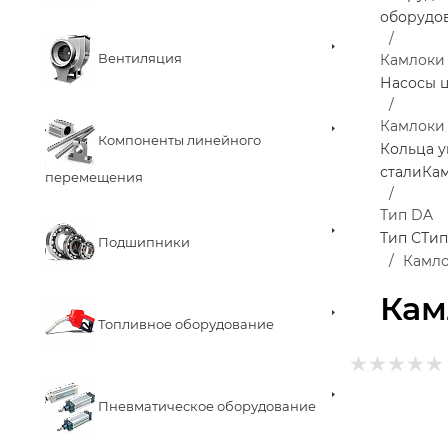
оборудо
Вентиляция
Камлоки
Насосы 
Камлоки
Компоненты линейного
Кольца у
стали
Ка
перемещения
Тип DA
Тип С
Тип
Подшипники
Камло
Кам
Топливное оборудование
Пневматическое оборудование