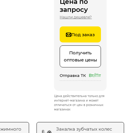
Цена по
запросу
Нашли дешевле?
Под заказ
Получить
оптовые цены
Вт/Пт
Отправка ТК
Цена действительна только для
интернет-магазина и может
отличаться от цен в розничных
магазинах
ажимного
Закалка зубчатых колес