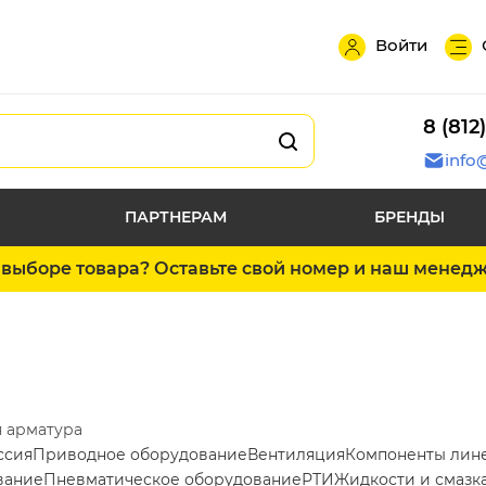
Войти
8 (812
info
ПАРТНЕРАМ
БРЕНДЫ
выборе товара? Оставьте свой номер и наш менед
 арматура
ссия
Приводное оборудование
Вентиляция
Компоненты лин
вание
Пневматическое оборудование
РТИ
Жидкости и смазк