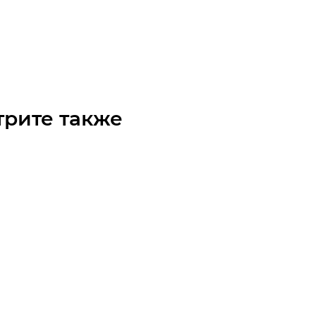
й вентилятор MPKF4.00-6 (0.37/1500)
чните наличие
Арт.: MPKF400-6-1500
 по запросу
трите также