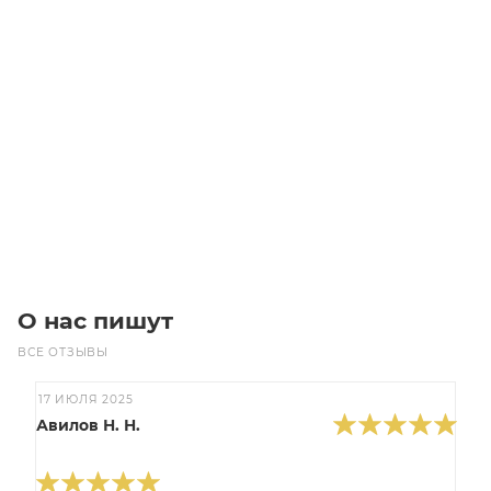
Фитинг пневматический цанговый латунный прямой
NKI 4
Уточните наличие
Цена по запросу
Под заказ
О нас пишут
ВСЕ ОТЗЫВЫ
17 ИЮЛЯ 2025
Авилов Н. Н.