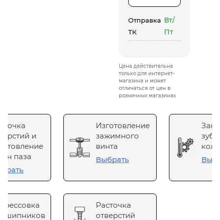
Вт/
Отправка
Пт
ТК
Цена действительна
только для интернет-
магазина и может
отличаться от цен в
розничных магазинах
сточка
Изготовление
Зака
верстий и
зажимного
зубч
готовление
винта
коле
он паза
Выбрать
Выб
брать
прессовка
Расточка
одшипников
отверстий