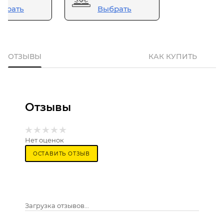
брать
Выбрать
ОТЗЫВЫ
КАК КУПИТЬ
Отзывы
Нет оценок
ОСТАВИТЬ ОТЗЫВ
Загрузка отзывов...