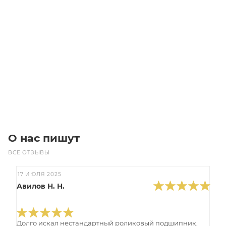
Цилиндрический роликовый подшипник NU207 E
Уточните наличие
Цена по запросу
Под заказ
О нас пишут
ВСЕ ОТЗЫВЫ
17 ИЮЛЯ 2025
Авилов Н. Н.
Долго искал нестандартный роликовый подшипник,