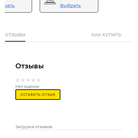
брать
Выбрать
ОТЗЫВЫ
КАК КУПИТЬ
Отзывы
Нет оценок
ОСТАВИТЬ ОТЗЫВ
Загрузка отзывов...