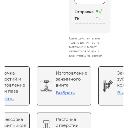
Вт/
Отправка
Пт
ТК
Цена действительна
только для интернет-
магазина и может
отличаться от цен в
розничных магазинах
сточка
Изготовление
Зака
верстий и
зажимного
зубч
готовление
винта
коле
он паза
Выбрать
Выб
брать
прессовка
Расточка
одшипников
отверстий