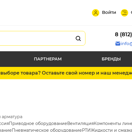
Войти
8 (812
info
ПАРТНЕРАМ
БРЕНДЫ
выборе товара? Оставьте свой номер и наш менед
 арматура
ссия
Приводное оборудование
Вентиляция
Компоненты лин
вание
Пневматическое оборудование
РТИ
Жидкости и смазк