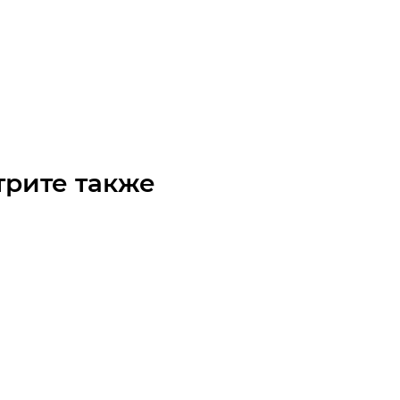
ный модуль YR-HGHP140F-L-2150
чните наличие
 по запросу
трите также