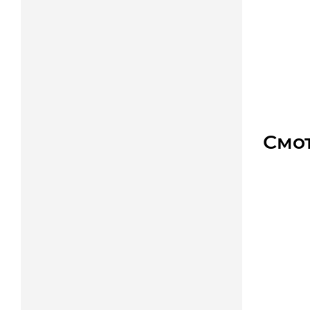
Линей
Уто
Цена
Смо