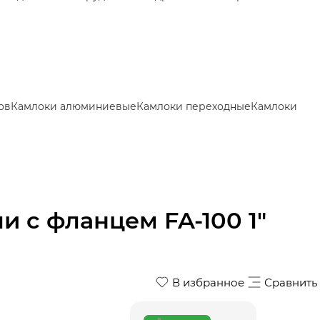
ов
Камлоки алюминиевые
Камлоки переходные
Камлоки
 с фланцем FA-100 1"
В избранное
Сравнить