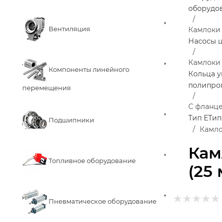
оборудо
Вентиляция
Камлоки
Насосы 
Камлоки
Компоненты линейного
Кольца у
полипро
перемещения
С фланц
Тип Е
Тип
Подшипники
Камло
Кам
Топливное оборудование
(25
Пневматическое оборудование