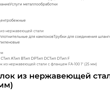
вание
Услуги металлообработки
центробежные
 из нержавеющей стали
плотнительные для камлоков
Трубки для соединения шланг
пиленовые
ем
 С
Тип А
Тип В
Тип DP
Тип DC
Тип D
Тип F
к из нержавеющей стали с фланцем FA-100 1" (25 мм)
лок из нержавеющей стали
 мм)