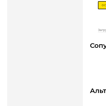
ОС
Загру
Соп
Аль