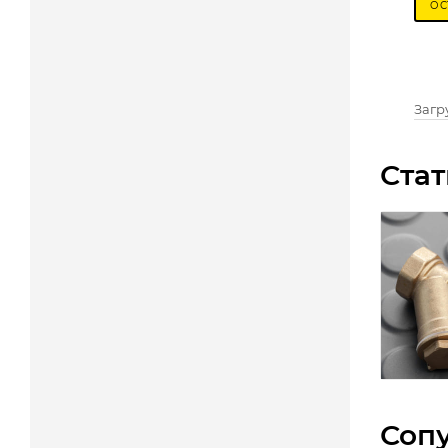
ОС
Загру
Стат
Соп