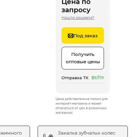
Цена по
запросу
Нашли дешевле?
Под заказ
Получить
оптовые цены
Вт/Пт
Отправка ТК
Цена действительна только для
интернет-магазина и может
отличаться от цен в розничных
магазинах
ажимного
Закалка зубчатых колес