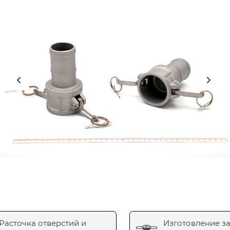
Расточка отверстий и
Изготовление з