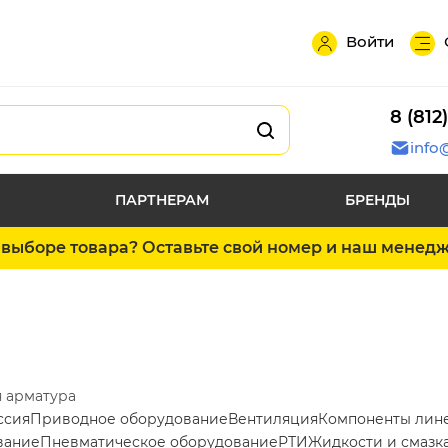
Войти
8 (812
info
ПАРТНЕРАМ
БРЕНДЫ
выборе товара? Оставьте свой номер и наш менед
 арматура
ссия
Приводное оборудование
Вентиляция
Компоненты лин
вание
Пневматическое оборудование
РТИ
Жидкости и смазк