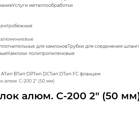
вание
Услуги металлообработки
центробежные
 алюминиевые
плотнительные для камлоков
Трубки для соединения шланг
ные
Камлоки полипропиленовые
 А
Тип В
Тип DP
Тип DC
Тип D
Тип F
С фланцем
к алюм. C-200 2" (50 мм)
лок алюм. C-200 2" (50 мм