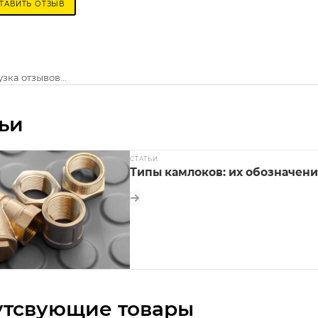
ТАВИТЬ ОТЗЫВ
зка отзывов...
ьи
СТАТЬИ
Типы камлоков: их обозначен
утсвующие товары