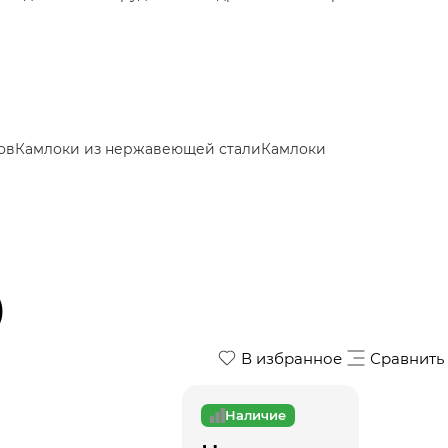
ов
Камлоки из нержавеющей стали
Камлоки
)
В избранное
Сравнить
Наличие