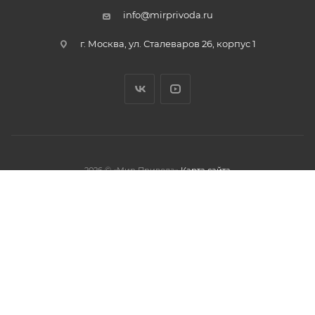
info@mirprivoda.ru
г. Москва, ул. Сталеваров 26, корпус 1
2026 © «Мир Привода»
Карта сайта
олжая использовать данный сайт,
тношении обработки персональных
обработки файлов cookies.