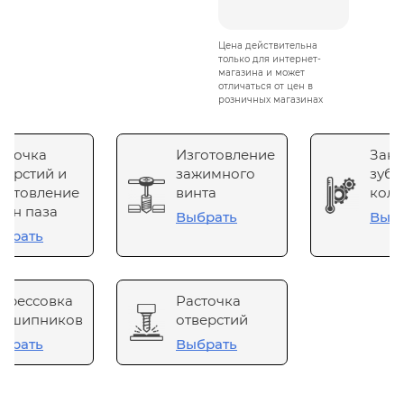
Цена действительна
только для интернет-
магазина и может
отличаться от цен в
розничных магазинах
сточка
Изготовление
Зака
верстий и
зажимного
зубч
готовление
винта
коле
он паза
Выбрать
Выб
брать
прессовка
Расточка
одшипников
отверстий
брать
Выбрать