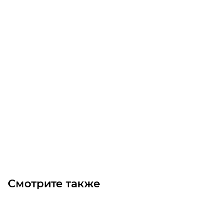
Звездочка 083B-1 без ступицы, под расточку, Z=65
Уточните наличие
3 300
₽
/шт
В корзину
Смотрите также