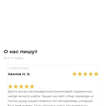
Уточните наличие
Цена по запросу
Под заказ
О нас пишут
ВСЕ ОТЗЫВЫ
17 ИЮЛЯ 2025
Авилов Н. Н.
Долго искал нестандартный роликовый подшипник,
нигде не могу найти. Зашел на сайт «Мир привода» и
почти сразу нашел именно тот типоразмер, который
был мне нужен. Подшипники здесь относительно