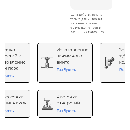
Цена действительна
только для интернет-
магазина и может
отличаться от цен в
розничных магазинах
сточка
Изготовление
Зака
верстий и
зажимного
зубч
готовление
винта
коле
он паза
Выбрать
Выб
брать
прессовка
Расточка
одшипников
отверстий
брать
Выбрать