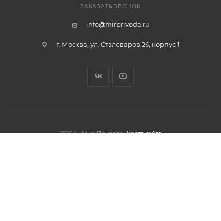
ЗАКАЗАТЬ ЗВОНОК
info@mirprivoda.ru
г. Москва, ул. Сталеваров 26, корпус 1
2026 © «Мир Привода»
Карта сайта
олжая использовать данный сайт,
тношении обработки персональных