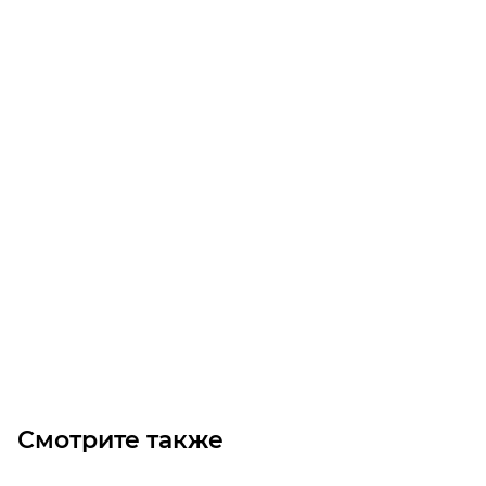
Звездочка P75-R31 конвейерная без ступицы Z=10
Уточните наличие
Изготовление: 5 дней
11 999.40
₽
/шт
В корзину
Смотрите также