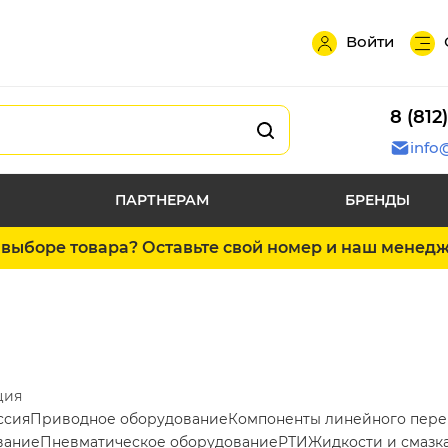
Войти
8 (812
info
ПАРТНЕРАМ
БРЕНДЫ
выборе товара? Оставьте свой номер и наш менед
ция
ссия
Приводное оборудование
Компоненты линейного пер
вание
Пневматическое оборудование
РТИ
Жидкости и смазк