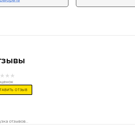
тзывы
оценок
ТАВИТЬ ОТЗЫВ
зка отзывов...