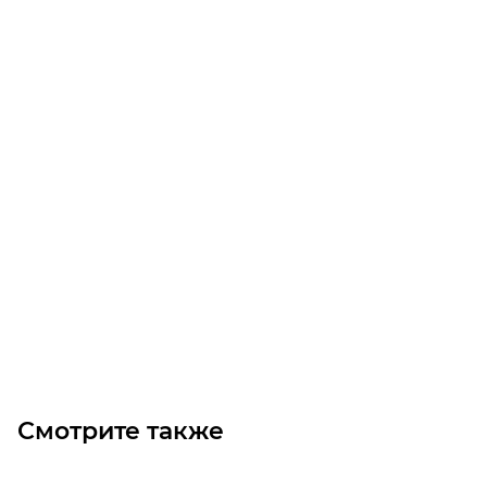
Планетарный редуктор 305 R3 50,3 FP P132 B2 GOA
Bonfiglioli
Уточните наличие
Цена по запросу
Под заказ
Смотрите также