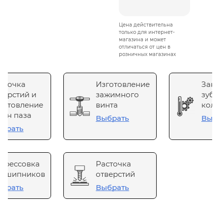
Цена действительна
только для интернет-
магазина и может
отличаться от цен в
розничных магазинах
сточка
Изготовление
Зака
верстий и
зажимного
зубч
готовление
винта
коле
он паза
Выбрать
Выб
брать
прессовка
Расточка
одшипников
отверстий
брать
Выбрать