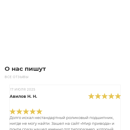
Много
Изготовление: 10 дней
3 150
₽
/шт
В корзину
О нас пишут
ВСЕ ОТЗЫВЫ
17 ИЮЛЯ 2025
Авилов Н. Н.
Долго искал нестандартный роликовый подшипник,
нигде не могу найти. Зашел на сайт «Мир привода» и
почти сразу нашел именно тот типоразмер, который