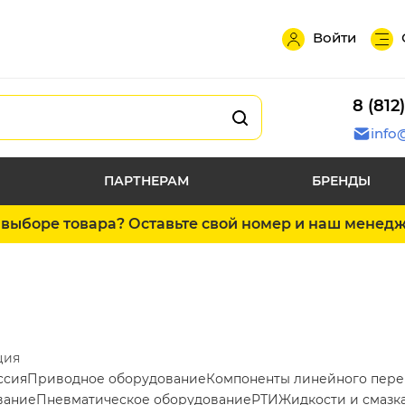
Войти
8 (812
info
ПАРТНЕРАМ
БРЕНДЫ
выборе товара? Оставьте свой номер и наш менед
ция
ссия
Приводное оборудование
Компоненты линейного пер
вание
Пневматическое оборудование
РТИ
Жидкости и смазк