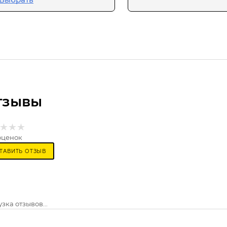
тзывы
оценок
ТАВИТЬ ОТЗЫВ
зка отзывов...