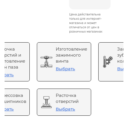
Цена действительна
только для интернет-
магазина и может
отличаться от цен в
розничных магазинах
сточка
Изготовление
Зака
верстий и
зажимного
зубч
готовление
винта
коле
он паза
Выбрать
Выб
брать
прессовка
Расточка
одшипников
отверстий
брать
Выбрать