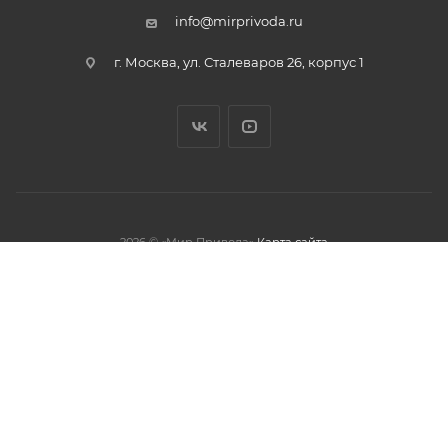
info@mirprivoda.ru
г. Москва, ул. Сталеваров 26, корпус 1
2026 © «Мир Привода»
Карта сайта
олжая использовать данный сайт,
тношении обработки персональных
обработки файлов cookies.