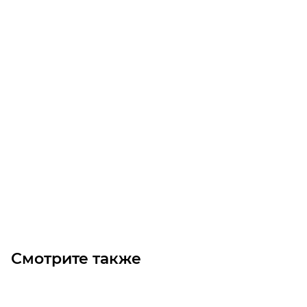
Муфта GFAS - 56 LL зубчатая
Уточните наличие
Цена по запросу
Под заказ
Смотрите также