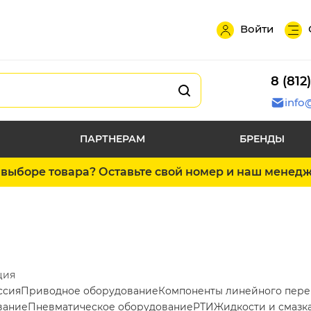
Войти
8 (812
info
ПАРТНЕРАМ
БРЕНДЫ
выборе товара? Оставьте свой номер и наш менед
ция
ссия
Приводное оборудование
Компоненты линейного пер
вание
Пневматическое оборудование
РТИ
Жидкости и смазк