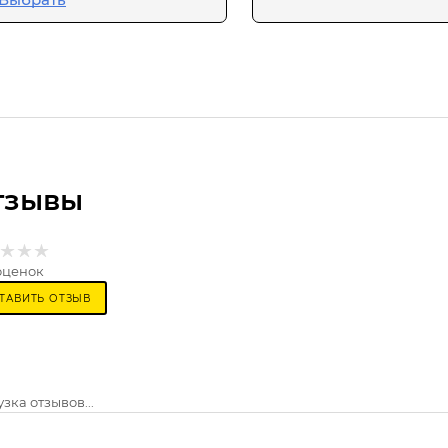
тзывы
оценок
ТАВИТЬ ОТЗЫВ
зка отзывов...