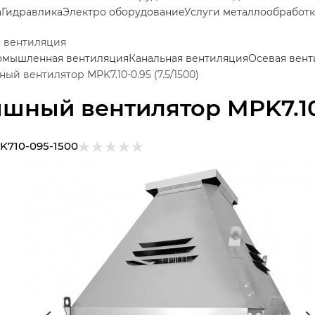
а
Гидравлика
Электро оборудование
Услуги металлообработ
 вентиляция
мышленная вентиляция
Канальная вентиляция
Осевая вен
ый вентилятор MPK7.10-0.95 (7.5/1500)
шный вентилятор MPK7.10-0
K710-095-1500